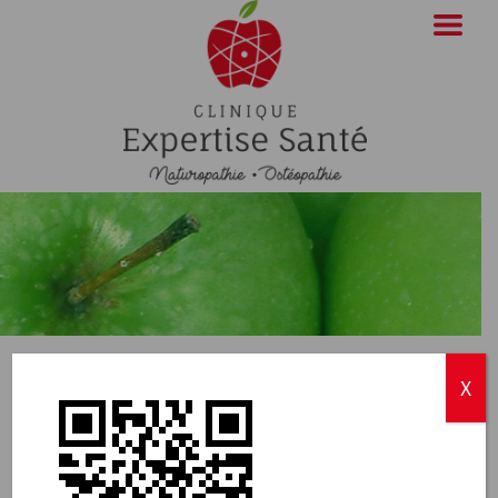
qrcode
X