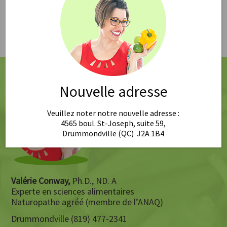
Novemvre/Décembre 2015, Vitalité Québec
Magazine : pp 20-24.
Retour >
Nouvelle adresse
Veuillez noter notre nouvelle adresse :
4565 boul. St-Joseph, suite 59,
Drummondville (QC) J2A 1B4
Valérie Conway,
Ph.D., ND. A
Experte en sciences alimentaires
Naturopathe agréé (membre de l’ANAQ)
Drummondville (819) 477-2341