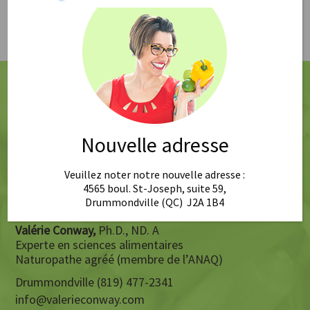
Nouvelle adresse
Veuillez noter notre nouvelle adresse :
4565 boul. St-Joseph, suite 59,
Drummondville (QC) J2A 1B4
Valérie Conway,
Ph.D., ND. A
Experte en sciences alimentaires
Naturopathe agréé (membre de l’ANAQ)
Drummondville (819) 477-2341
info@valerieconway.com