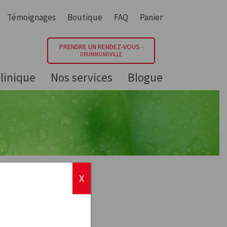
Témoignages
Boutique
FAQ
Panier
PRENDRE UN RENDEZ-VOUS
-
DRUMMONDVILLE
linique
Nos services
Blogue
X