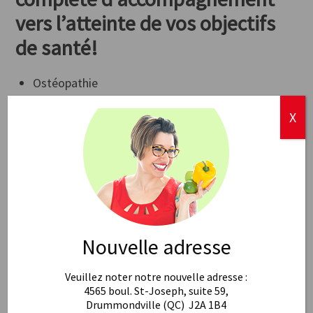
vers l’atteinte de vos objectifs
de santé!
Ostéopathie
Naturopathie
X
Nutrithérapie et saine
alimentation
Coaching en perte de poids
Remise en forme
Optimisation posturale
(Biotonix Posture)
Service-conseil s’adressant
Nouvelle adresse
aux entreprises
Veuillez noter notre nouvelle adresse :
− Prenez votre santé en main
4565 boul. St-Joseph, suite 59,
Drummondville (QC) J2A 1B4
dès aujourd’hui −